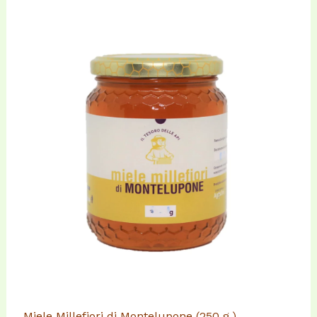
Miele Millefiori di Montelupone (250 g.)