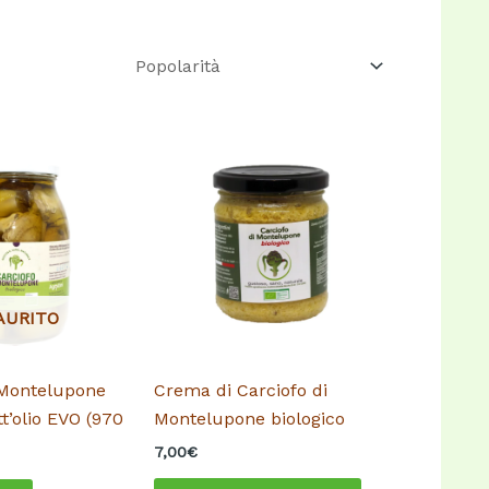
AURITO
 Montelupone
Crema di Carciofo di
tt’olio EVO (970
Montelupone biologico
7,00
€