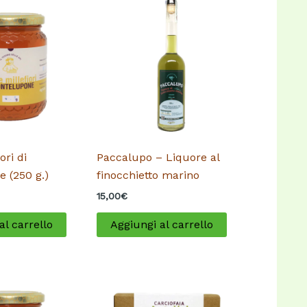
ori di
Paccalupo – Liquore al
 (250 g.)
finocchietto marino
15,00
€
al carrello
Aggiungi al carrello