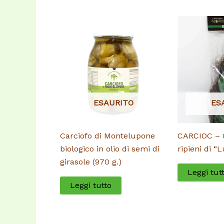
ESAURITO
ES
Carciofo di Montelupone
CARCIOC – C
biologico in olio di semi di
ripieni di “
girasole (970 g.)
Leggi tut
Leggi tutto