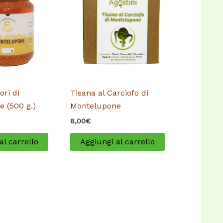
ori di
Tisana al Carciofo di
 (500 g.)
Montelupone
8,00
€
al carrello
Aggiungi al carrello