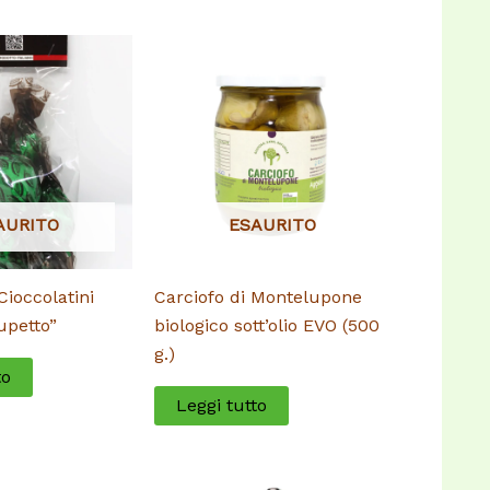
AURITO
ESAURITO
ioccolatini
Carciofo di Montelupone
Lupetto”
biologico sott’olio EVO (500
g.)
to
Leggi tutto