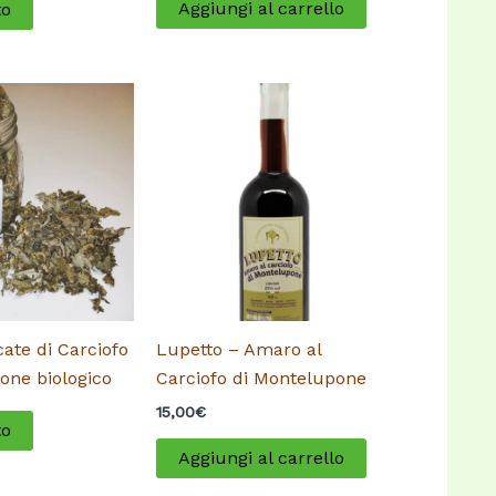
Aggiungi al carrello
to
cate di Carciofo
Lupetto – Amaro al
one biologico
Carciofo di Montelupone
15,00
€
to
Aggiungi al carrello