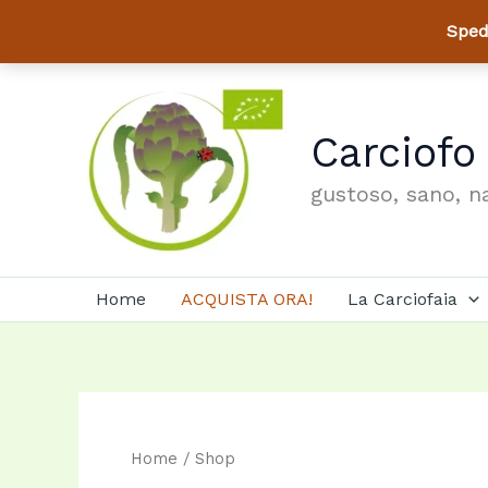
Sped
Vai
al
contenuto
Carciofo
gustoso, sano, n
Home
ACQUISTA ORA!
La Carciofaia
Home
/ Shop