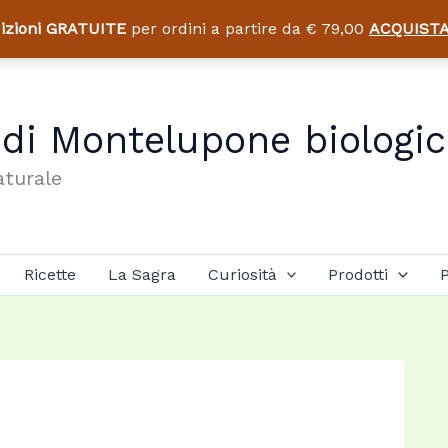
izioni GRATUITE
per ordini a partire da € 79,00
ACQUISTA
 di Montelupone biologi
aturale
Ricette
La Sagra
Curiosità
Prodotti
P