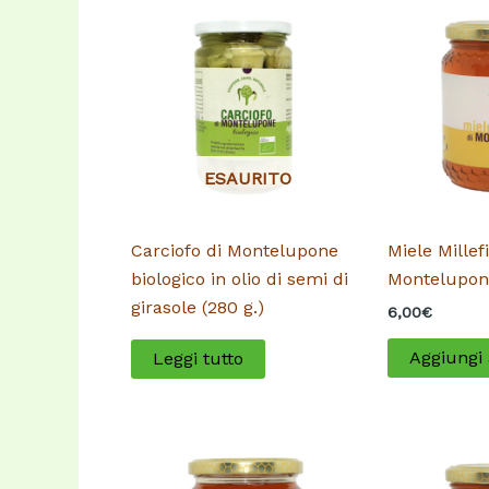
ESAURITO
Carciofo di Montelupone
Miele Millefi
biologico in olio di semi di
Montelupone
girasole (280 g.)
6,00
€
Aggiungi 
Leggi tutto