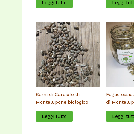
Leggi tutto
Leggi tut
Semi di Carciofo di
Foglie essic
Montelupone biologico
di Montelup
Leggi tutto
Leggi tut