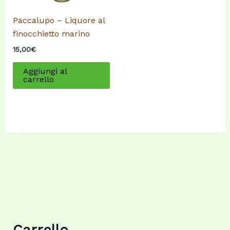
Paccalupo – Liquore al
finocchietto marino
15,00
€
Aggiungi al
carrello
Carrello