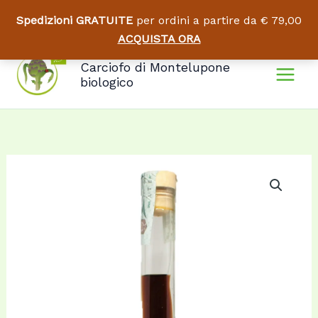
Spedizioni GRATUITE
per ordini a partire da € 79,00
ACQUISTA ORA
Vai
Carciofo di Montelupone
al
biologico
contenuto