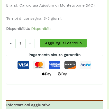
Brand: Carciofaia Agostini di Montelupone (MC).
Tempi di consegna: 3-5 giorni.
Disponibilità:
Disponibile
Lupetto
Aggiungi al carrello
-
+
-
Amaro
Pagamento sicuro garantito
al
Carciofo
di
Montelupone
quantità
Informazioni aggiuntive